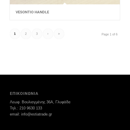
VESONTIO HANDLE
1
2
3
›
»
Page 1 of 6
ΕΠΙΚΟΙΝΩΝΙΑ
Λεωφ. Βουλιαγμένης 36Α, Γλυφάδα
Τηλ.: 210 9630 133
email: info@estiatrade.gr