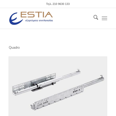
Τηλ. 210 9630 133
Quadro