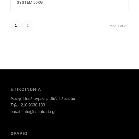
SYSTEM 50KG
1
2
Page 1 of 2
ΕΠΙΚΟΙΝΩΝΙΑ
Λεωφ. Βουλιαγμένης 36Α, Γλυφάδα
Τηλ.: 210 9630 133
email: info@estiatrade.gr
ΩΡΑΡΙΟ