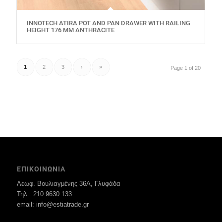
INNOTECH ATIRA POT AND PAN DRAWER WITH RAILING
HEIGHT 176 MM ANTHRACITE
1
2
3
›
»
Page 1 of 20
ΕΠΙΚΟΙΝΩΝΙΑ
Λεωφ. Βουλιαγμένης 36Α, Γλυφάδα
Τηλ.: 210 9630 133
email: info@estiatrade.gr