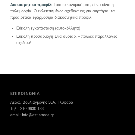
Διακοσμητικά προφίλ:
Τόσο οικονομική μπορεί να είναι η
πολυμορφία! Ο εκλεπτισμένος σχεδιασμός για συρτάρια: τα
προαιρετικά εφαρμόσιμα διακοσμητικά προφίλ.
Εύκολη εγκατάσταση (αυτοκόλλητα)
Εύκολη προσαρμογή Ένα συρτάρι – πολλές παραλλαγές
σχεδίου!
ΕΠΙΚΟΙΝΩΝΙΑ
Λεωφ. Βουλιαγμένης 36Α, Γλυφάδα
Τηλ.: 210 9630 133
email: info@estiatrade.gr