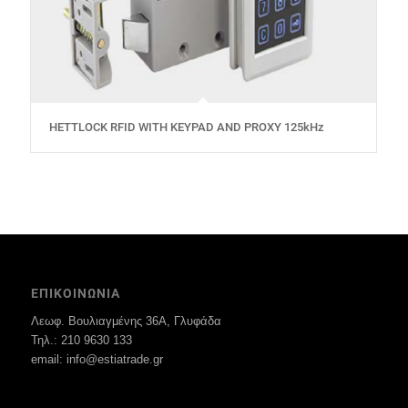
HETTLOCK RFID WITH KEYPAD AND PROXY 125kHz
ΕΠΙΚΟΙΝΩΝΙΑ
Λεωφ. Βουλιαγμένης 36Α, Γλυφάδα
Τηλ.: 210 9630 133
email: info@estiatrade.gr