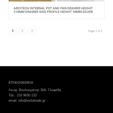
ARCITECH INTERNAL POT AND PAN DRAWER HEIGHT
218MM DRAWER SIDE PROFILE HEIGHT 94MM SILVER
1
2
3
Page 1 of 3
ΕΠΙΚΟΙΝΩΝΙΑ
Λεωφ. Βουλιαγμένης 36Α, Γλυφάδα
Τηλ.: 210 9630 133
email: info@estiatrade.gr