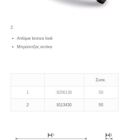
2
Antique bronze look
Μπρούντζος αντίκα
Συσκ.
1
9206136
50
2
9113430
50