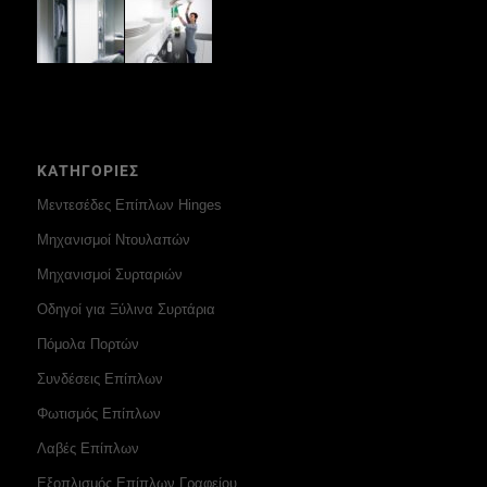
ΚΑΤΗΓΟΡΙΕΣ
Μεντεσέδες Επίπλων Hinges
Μηχανισμοί Ντουλαπών
Μηχανισμοί Συρταριών
Οδηγοί για Ξύλινα Συρτάρια
Πόμολα Πορτών
Συνδέσεις Επίπλων
Φωτισμός Επίπλων
Λαβές Επίπλων
Εξοπλισμός Επίπλων Γραφείου