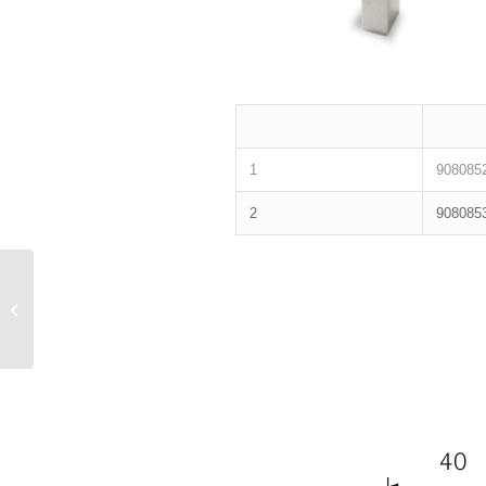
1
908085
2
908085
VESONTIO HANDLE