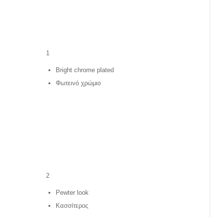
1
Bright chrome plated
Φωτεινό χρώμιο
2
Pewter look
Κασσίτερος