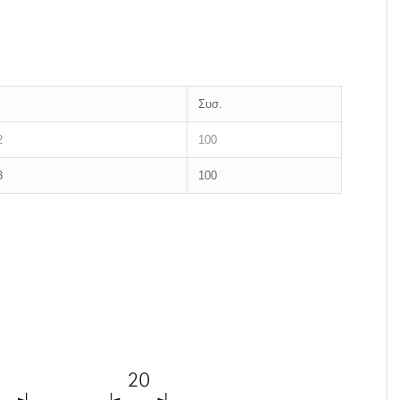
Συσ.
2
100
3
100