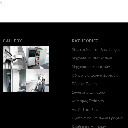
ς.
GALLERY
ΚΑΤΗΓΟΡΙΕΣ
Μεντεσέδες Επίπλων Hinges
Μηχανισμοί Ντουλαπών
Μηχανισμοί Συρταριών
Οδηγοί για Ξύλινα Συρτάρια
Πόμολα Πορτών
Συνδέσεις Επίπλων
Φωτισμός Επίπλων
Λαβές Επίπλων
Εξοπλισμός Επίπλων Γραφείου
Κλειδαριές Επίπλων