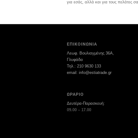
για εσάς, αλλά και για τους πελάτες σα
ΕΠΙΚΟΙΝΩΝΙΑ
Λεωφ. Βουλιαγμένης 36Α,
Γλυφάδα
Τηλ.: 210 9630 133
email: info@estiatrade.gr
ΩΡΑΡΙΟ
Δευτέρα-Παρασκευή:
09.00 – 17.00