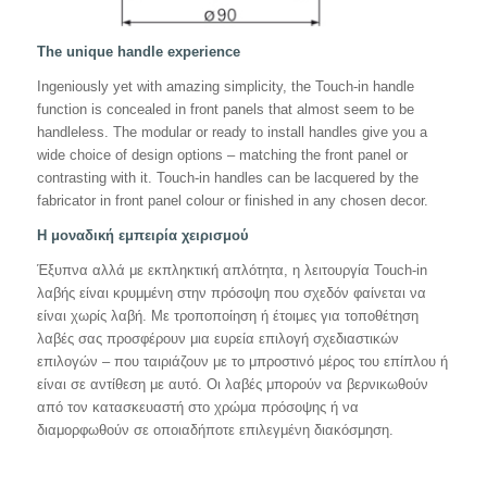
The unique handle experience
Ingeniously yet with amazing simplicity, the Touch-in handle
function is concealed in front panels that almost seem to be
handleless. The modular or ready to install handles give you a
wide choice of design options – matching the front panel or
contrasting with it. Touch-in handles can be lacquered by the
fabricator in front panel colour or finished in any chosen decor.
Η μοναδική εμπειρία χειρισμού
Έξυπνα αλλά με εκπληκτική απλότητα, η λειτουργία Touch-in
λαβής είναι κρυμμένη στην πρόσοψη που σχεδόν φαίνεται να
είναι χωρίς λαβή. Με τροποποίηση ή έτοιμες για τοποθέτηση
λαβές σας προσφέρουν μια ευρεία επιλογή σχεδιαστικών
επιλογών – που ταιριάζουν με το μπροστινό μέρος του επίπλου ή
είναι σε αντίθεση με αυτό. Οι λαβές μπορούν να βερνικωθούν
από τον κατασκευαστή στο χρώμα πρόσοψης ή να
διαμορφωθούν σε οποιαδήποτε επιλεγμένη διακόσμηση.