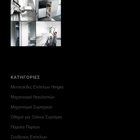
ΚΑΤΗΓΟΡΙΕΣ
Μεντεσέδες Επίπλων Hinges
Μηχανισμοί Ντουλαπών
Μηχανισμοί Συρταριών
Οδηγοί για Ξύλινα Συρτάρια
Πόμολα Πορτών
Συνδέσεις Επίπλων