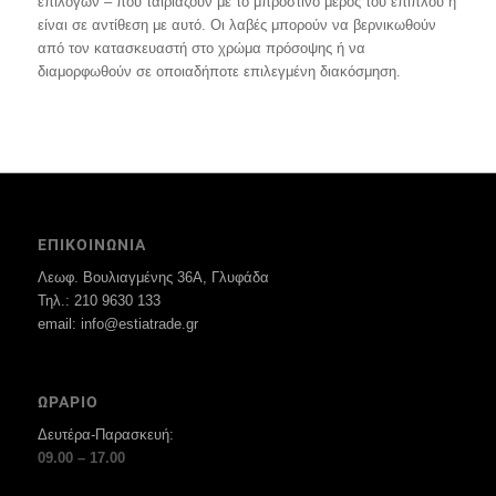
επιλογών – που ταιριάζουν με το μπροστινό μέρος του επίπλου ή
είναι σε αντίθεση με αυτό. Οι λαβές μπορούν να βερνικωθούν
από τον κατασκευαστή στο χρώμα πρόσοψης ή να
διαμορφωθούν σε οποιαδήποτε επιλεγμένη διακόσμηση.
ΕΠΙΚΟΙΝΩΝΙΑ
Λεωφ. Βουλιαγμένης 36Α, Γλυφάδα
Τηλ.: 210 9630 133
email: info@estiatrade.gr
ΩΡΑΡΙΟ
Δευτέρα-Παρασκευή:
09.00 – 17.00