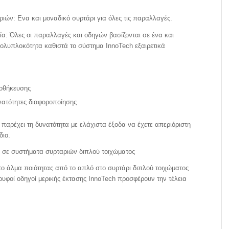
ιών: Ενα και μοναδικό συρτάρι για όλες τις παραλλαγές.
ία: Όλες οι παραλλαγές και οδηγών βασίζονται σε ένα και
πολυπλοκότητα καθιστά το σύστημα InnoTech εξαιρετικά
οθήκευσης
νατότητες διαφοροποίησης
παρέχει τη δυνατότητα με ελάχιστα έξοδα να έχετε απεριόριστη
διο.
 σε συστήματα συρταριών διπλού τοιχώματος
το άλμα ποιότητας από το απλό στο συρτάρι διπλού τοιχώματος
κρυφοί οδηγοί μερικής έκτασης InnoTech προσφέρουν την τέλεια