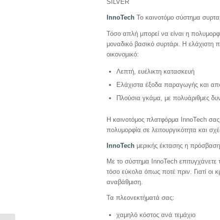
SILVER
InnoTech
Το καινοτόμο σύστημα συρταρ
Τόσο απλή μπορεί να είναι η πολυμορφ
μοναδικό βασικό συρτάρι. Η ελάχιστη 
οικονομικό:
Λεπτή, ευέλικτη κατασκευή
Ελάχιστα έξοδα παραγωγής και απ
Πλούσια γκάμα, με πολυάριθμες δυ
Η καινοτόμος πλατφόρμα InnoTech σας 
πολυμορφία σε λειτουργικότητα και σχέ
InnoTech
μερικής έκτασης η πρόσβαση
Με το σύστημα InnoTech επιτυγχάνετε 
τόσο εύκολα όπως ποτέ πριν. Γιατί οι 
αναβάθμιση.
Τα πλεονεκτήματά σας:
χαμηλό κόστος ανά τεμάχιο