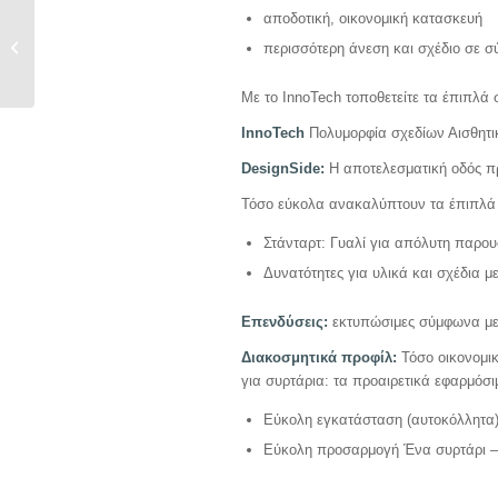
INNOTECH ATIRA
αποδοτική, οικονομική κατασκευή
SOLUTIONS FOR
περισσότερη άνεση και σχέδιο σε 
BOTTOM CUTOUT
RANGE SUMMARY
Με το InnoTech τοποθετείτε τα έπιπλά
SILVER
InnoTech
Πολυμορφία σχεδίων Αισθητι
DesignSide:
Η αποτελεσματική οδός π
Τόσο εύκολα ανακαλύπτουν τα έπιπλά 
Στάνταρτ: Γυαλί για απόλυτη παρου
Δυνατότητες για υλικά και σχέδια 
Επενδύσεις:
εκτυπώσιμες σύμφωνα με 
Διακοσμητικά προφίλ:
Τόσο οικονομι
για συρτάρια: τα προαιρετικά εφαρμόσι
Εύκολη εγκατάσταση (αυτοκόλλητα
Εύκολη προσαρμογή Ένα συρτάρι –