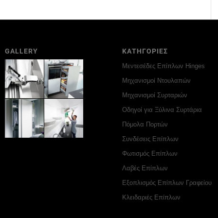
GALLERY
ΚΑΤΗΓΟΡΙΕΣ
Μεντεσέδες Επίπλων Hinges
Μηχανισμοί Ντουλαπών
Μηχανισμοί Συρταριών
Οδηγοί για Ξύλινα Συρτάρια
Πόμολα Πορτών
Συνδέσεις Επίπλων
Φωτισμός Επίπλων
Λαβές Επίπλων
Εξοπλισμός Επίπλων Γραφείου
Κλειδαριές Επίπλων