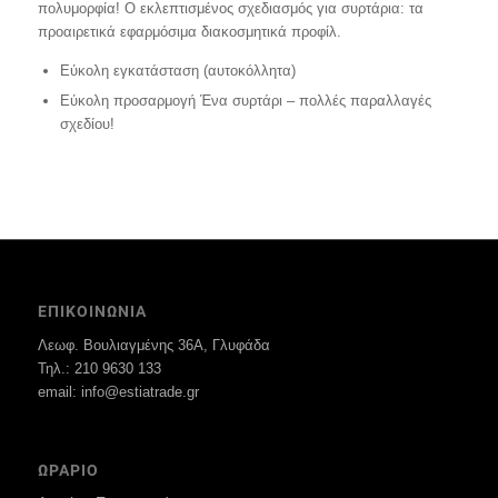
πολυμορφία! Ο εκλεπτισμένος σχεδιασμός για συρτάρια: τα
προαιρετικά εφαρμόσιμα διακοσμητικά προφίλ.
Εύκολη εγκατάσταση (αυτοκόλλητα)
Εύκολη προσαρμογή Ένα συρτάρι – πολλές παραλλαγές
σχεδίου!
ΕΠΙΚΟΙΝΩΝΙΑ
Λεωφ. Βουλιαγμένης 36Α, Γλυφάδα
Τηλ.: 210 9630 133
email: info@estiatrade.gr
ΩΡΑΡΙΟ