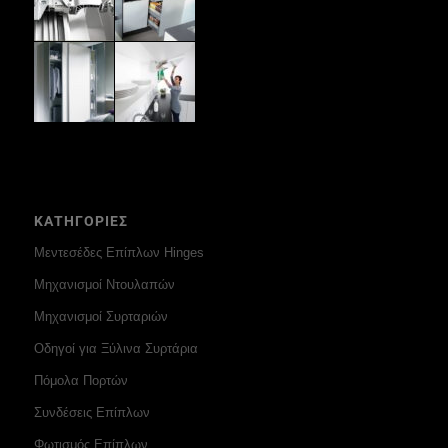
ΚΑΤΗΓΟΡΙΕΣ
Μεντεσέδες Επίπλων Hinges
Μηχανισμοί Ντουλαπών
Μηχανισμοί Συρταριών
Οδηγοί για Ξύλινα Συρτάρια
Πόμολα Πορτών
Συνδέσεις Επίπλων
Φωτισμός Επίπλων