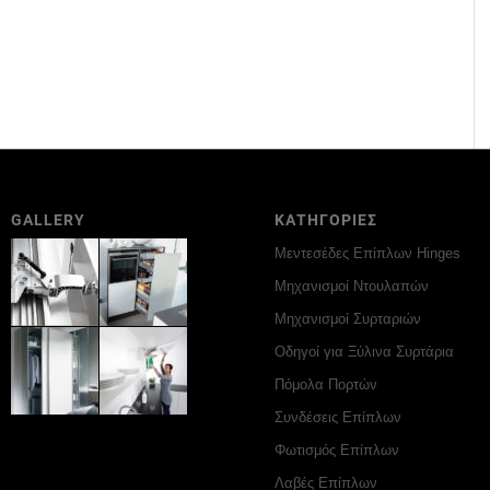
GALLERY
ΚΑΤΗΓΟΡΙΕΣ
Μεντεσέδες Επίπλων Hinges
Μηχανισμοί Ντουλαπών
Μηχανισμοί Συρταριών
Οδηγοί για Ξύλινα Συρτάρια
Πόμολα Πορτών
Συνδέσεις Επίπλων
Φωτισμός Επίπλων
Λαβές Επίπλων