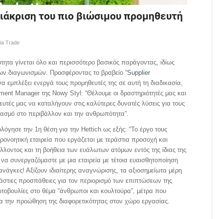
διάκριση του πιο βιώσιμου προμηθευτή
ia Trade
ότητα γίνεται όλο και περισσότερο βασικός παράγοντας, ιδίως
ιων διαγωνισμών. Προσφέροντας το βραβείο “
Supplier
ι να εμπλέξει ενεργά τους προμηθευτές της σε αυτή τη διαδικασία,
ment Manager της Nowy Styl: “Θέλουμε οι δραστηριότητές μας και
υτές μας να καταλήγουν στις καλύτερες δυνατές λύσεις για τους
βασμό στο περιβάλλον και την ανθρωπότητα”.
ολόγησε την 1η θέση για την Hettich ως εξής: “Το έργο τους
προνοητική εταιρεία που εργάζεται με τεράστια προσοχή και
λλοντος και τη βοήθεια των ευάλωτων ατόμων εντός της ίδιας της
 να συνεργαζόμαστε με μια εταιρεία με τέτοια ευαισθητοποίηση
 ανάγκες! Αξίζουν ιδιαίτερης αναγνώρισης, τα αξιοσημείωτα μέρη
ράστιες προσπάθειες για τον περιορισμό των επιπτώσεων της
τοβουλίες στο θέμα “άνθρωποι και κουλτούρα”, μέτρα που
ια την προώθηση της διαφορετικότητας στον χώρο εργασίας.