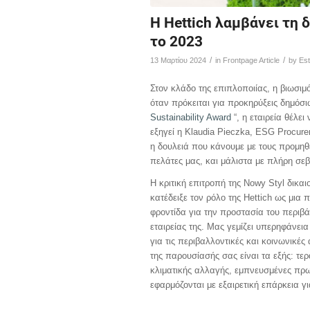
H Ηettich λαμβάνει τη 
το 2023
/
/
13 Μαρτίου 2024
in
Frontpage Article
by
Est
Στον κλάδο της επιπλοποιίας, η βιωσιμ
όταν πρόκειται για προκηρύξεις δημόσ
Sustainability Award
“, η εταιρεία θέλε
εξηγεί η Klaudia Pieczka, ESG Procure
η δουλειά που κάνουμε με τους προμηθε
πελάτες μας, και μάλιστα με πλήρη σε
Η κριτική επιτροπή της Nowy Styl δικαι
κατέδειξε τον ρόλο της Hettich ως μια 
φροντίδα για την προστασία του περιβά
εταιρείας της. Μας γεμίζει υπερηφάνεια
για τις περιβαλλοντικές και κοινωνικές
της παρουσίασής σας είναι τα εξής: τε
κλιματικής αλλαγής, εμπνευσμένες πρω
εφαρμόζονται με εξαιρετική επάρκεια γ