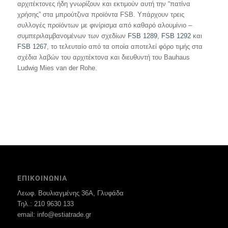
αρχιτέκτονες ήδη γνωρίζουν και εκτιμούν αυτή την “πατίνα
χρήσης” στα μπρούτζινα προϊόντα FSB. Υπάρχουν τρεις
συλλογές προϊόντων με φινίρισμα από καθαρό αλουμίνιο –
συμπεριλαμβανομένων των σχεδίων
FSB 1289
,
FSB 1292
και
FSB 1267
, το τελευταίο από τα οποία αποτελεί φόρο τιμής στα
σχέδια λαβών του αρχιτέκτονα και διευθυντή του Bauhaus
Ludwig Mies van der Rohe.
ΕΠΙΚΟΙΝΩΝΙΑ
Λεωφ. Βουλιαγμένης 36Α, Γλυφάδα
Τηλ.: 210 9630 133
email: info@estiatrade.gr