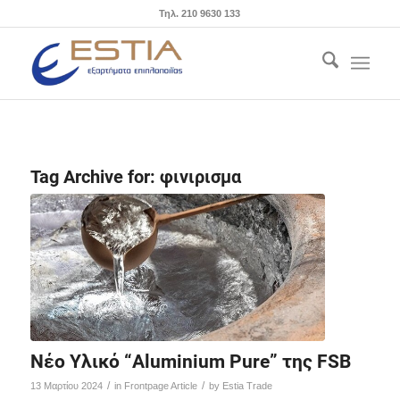
Τηλ. 210 9630 133
Tag Archive for:
φινιρισμα
Νέο Υλικό “Aluminium Pure” της FSB
/
/
13 Μαρτίου 2024
in
Frontpage Article
by
Estia Trade