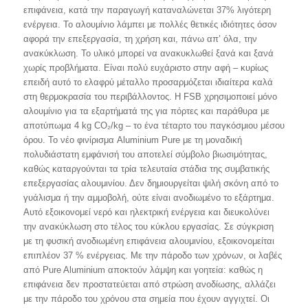
επιφάνεια, κατά την παραγωγή καταναλώνεται 37% λιγότερη
ενέργεια. Το αλουμίνιο λάμπει με πολλές θετικές ιδιότητες όσον
αφορά την επεξεργασία, τη χρήση και, πάνω απ’ όλα, την
ανακύκλωση. Το υλικό μπορεί να ανακυκλωθεί ξανά και ξανά
χωρίς προβλήματα. Είναι πολύ ευχάριστο στην αφή – κυρίως
επειδή αυτό το ελαφρύ μέταλλο προσαρμόζεται ιδιαίτερα καλά
στη θερμοκρασία του περιβάλλοντος. Η FSB χρησιμοποιεί μόνο
αλουμίνιο για τα εξαρτήματά της για πόρτες και παράθυρα με
αποτύπωμα 4 kg CO₂/kg – το ένα τέταρτο του παγκόσμιου μέσου
όρου. Το νέο φινίρισμα Aluminium Pure με τη μοναδική
πολυδιάστατη εμφάνισή του αποτελεί σύμβολο βιωσιμότητας,
καθώς καταργούνται τα τρία τελευταία στάδια της συμβατικής
επεξεργασίας αλουμινίου. Δεν δημιουργείται ψιλή σκόνη από το
γυάλισμα ή την αμμοβολή, ούτε είναι ανοδιωμένο το εξάρτημα.
Αυτό εξοικονομεί νερό και ηλεκτρική ενέργεια και διευκολύνει
την ανακύκλωση στο τέλος του κύκλου εργασίας. Σε σύγκριση
με τη φυσική ανοδιωμένη επιφάνεια αλουμινίου, εξοικονομείται
επιπλέον 37 % ενέργειας. Με την πάροδο των χρόνων, οι λαβές
από Pure Aluminium αποκτούν λάμψη και γοητεία: καθώς η
επιφάνεια δεν προστατεύεται από στρώση ανοδίωσης, αλλάζει
με την πάροδο του χρόνου στα σημεία που έχουν αγγιχτεί. Οι