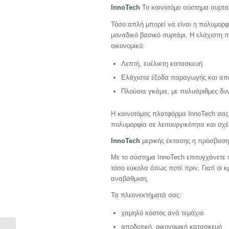
InnoTech
Το καινοτόμο σύστημα συρταρ
Τόσο απλή μπορεί να είναι η πολυμορφ
μοναδικό βασικό συρτάρι. Η ελάχιστη 
οικονομικό:
Λεπτή, ευέλικτη κατασκευή
Ελάχιστα έξοδα παραγωγής και απ
Πλούσια γκάμα, με πολυάριθμες δυ
Η καινοτόμος πλατφόρμα InnoTech σας 
πολυμορφία σε λειτουργικότητα και σχέ
InnoTech
μερικής έκτασης η πρόσβαση
Με το σύστημα InnoTech επιτυγχάνετε 
τόσο εύκολα όπως ποτέ πριν. Γιατί οι 
αναβάθμιση.
Τα πλεονεκτήματά σας:
χαμηλό κόστος ανά τεμάχιο
αποδοτική, οικονομική κατασκευή