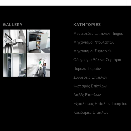
GALLERY
ΚΑΤΗΓΟΡΙΕΣ
Μεντεσέδες Επίπλων Hinges
Μηχανισμοί Ντουλαπών
Μηχανισμοί Συρταριών
Οδηγοί για Ξύλινα Συρτάρια
Πόμολα Πορτών
Συνδέσεις Επίπλων
Φωτισμός Επίπλων
Λαβές Επίπλων
Εξοπλισμός Επίπλων Γραφείου
Κλειδαριές Επίπλων