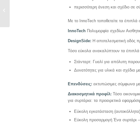
INNOTECH ATIRA XXL
περισσότερη άνεση και σχέδιο σε 
UNDER OVEN
DRAWER SILVER
Με το InnoTech τοποθετείτε τα έπιπλά
InnoTech
Πολυμορφία σχεδίων Αισθητι
DesignSide:
Η αποτελεσματική οδός π
Τόσο εύκολα ανακαλύπτουν τα έπιπλά 
Στάνταρτ: Γυαλί για απόλυτη παρου
Δυνατότητες για υλικά και σχέδια 
Επενδύσεις:
εκτυπώσιμες σύμφωνα με 
Διακοσμητικά προφίλ:
Τόσο οικονομι
για συρτάρια: τα προαιρετικά εφαρμόσι
Εύκολη εγκατάσταση (αυτοκόλλητα
Εύκολη προσαρμογή Ένα συρτάρι –