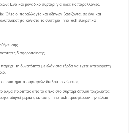
ιών: Ενα και μοναδικό συρτάρι για όλες τις παραλλαγές.
ία: Όλες οι παραλλαγές και οδηγών βασίζονται σε ένα και
πολυπλοκότητα καθιστά το σύστημα InnoTech εξαιρετικά
οθήκευσης
νατότητες διαφοροποίησης
παρέχει τη δυνατότητα με ελάχιστα έξοδα να έχετε απεριόριστη
διο.
 σε συστήματα συρταριών διπλού τοιχώματος
το άλμα ποιότητας από το απλό στο συρτάρι διπλού τοιχώματος
κρυφοί οδηγοί μερικής έκτασης InnoTech προσφέρουν την τέλεια