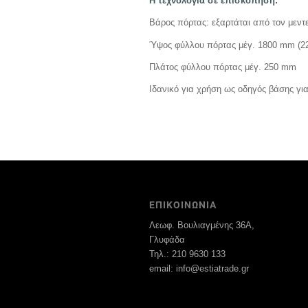
Η τεχνολογία σε επισκόπηση:
Βάρος πόρτας: εξαρτάται από τον μεντ
Ύψος φύλλου πόρτας μέγ. 1800 mm (2
Πλάτος φύλλου πόρτας μέγ. 250 mm
Ιδανικό για χρήση ως οδηγός βάσης για
ΕΠΙΚΟΙΝΩΝΙΑ
Λεωφ. Βουλιαγμένης 36Α,
Γλυφάδα
Τηλ.: 210 9630 133
email: info@estiatrade.gr