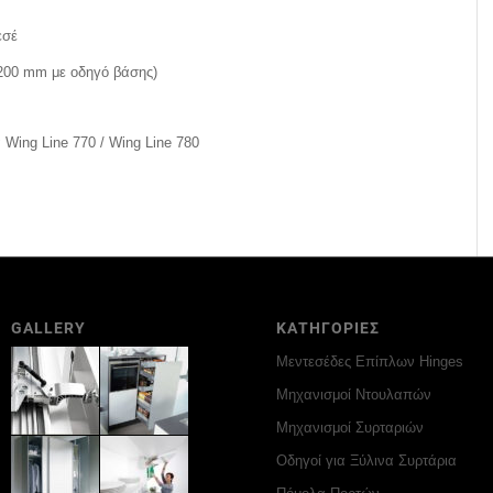
εσέ
200 mm με οδηγό βάσης)
 Wing Line 770 / Wing Line 780
GALLERY
ΚΑΤΗΓΟΡΙΕΣ
Μεντεσέδες Επίπλων Hinges
Μηχανισμοί Ντουλαπών
Μηχανισμοί Συρταριών
Οδηγοί για Ξύλινα Συρτάρια