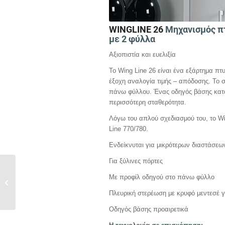
WINGLINE 26
Μηχανισμός π
με 2 φύλλα
Αξιοπιστία και ευελιξία
To Wing Line 26 είναι ένα εξάρτημα π
έξοχη αναλογία τιμής – απόδοσης. To σ
πάνω φύλλου. Ένας οδηγός βάσης κατά 
περισσότερη σταθερότητα.
Λόγω του απλού σχεδιασμού του, το Win
Line 770/780.
Ενδείκνυται για μικρότερων διαστάσεω
Για ξύλινες πόρτες
WINGLINE 170
Με προφίλ οδηγού στο πάνω φύλλο
Μηχανισμός πτυσσόμενης
πόρτας
Πλευρική στερέωση με κρυφό μεντεσέ 
Οδηγός βάσης προαιρετικά