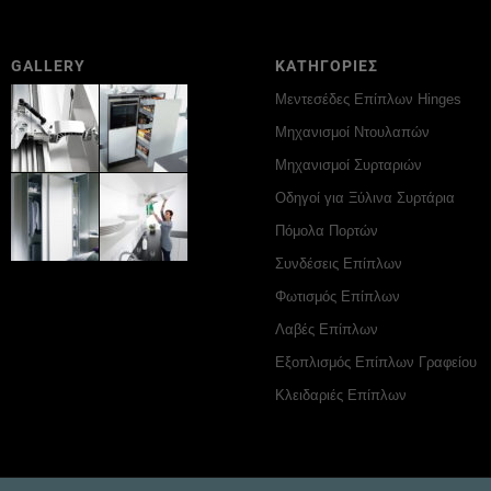
GALLERY
ΚΑΤΗΓΟΡΙΕΣ
Μεντεσέδες Επίπλων Hinges
Μηχανισμοί Ντουλαπών
Μηχανισμοί Συρταριών
Οδηγοί για Ξύλινα Συρτάρια
Πόμολα Πορτών
Συνδέσεις Επίπλων
Φωτισμός Επίπλων
Λαβές Επίπλων
Εξοπλισμός Επίπλων Γραφείου
Κλειδαριές Επίπλων