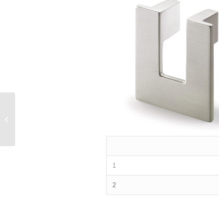
APUA HANDLE
1
2