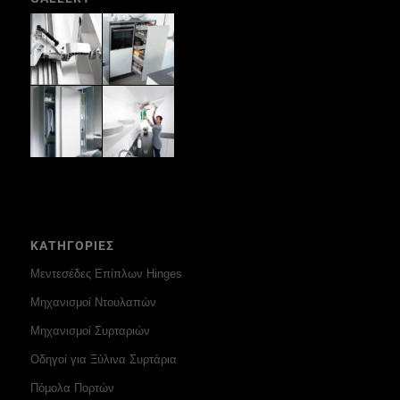
ΚΑΤΗΓΟΡΙΕΣ
Μεντεσέδες Επίπλων Hinges
Μηχανισμοί Ντουλαπών
Μηχανισμοί Συρταριών
Οδηγοί για Ξύλινα Συρτάρια
Πόμολα Πορτών