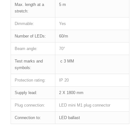
Max. length at a
5 m
stretch:
Dimmable:
Yes
Number of LEDs:
60/m
Beam angle:
70°
Test marks and
c 3 MM
symbols:
Protection rating:
IP 20
Supply lead:
2 X 1800 mm
Plug connection:
LED mini M1 plug connector
Connection to:
LED ballast