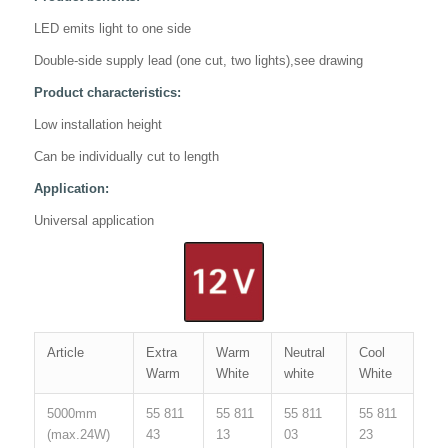
LED emits light to one side
Double-side supply lead (one cut, two lights),see drawing
Product characteristics:
Low installation height
Can be individually cut to length
Application:
Universal application
Article
Extra
Warm
Neutral
Cool
Warm
White
white
White
5000mm
55 811
55 811
55 811
55 811
(max.24W)
43
13
03
23