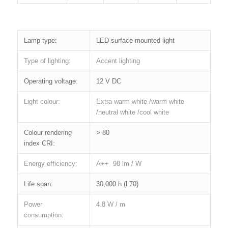
Lamp type:
LED surface-mounted light
Type of lighting:
Accent lighting
Operating voltage:
12 V DC
Light colour:
Extra warm white /warm white
/neutral white /cool white
Colour rendering
> 80
index CRI:
Energy efficiency:
A++ 98 lm / W
Life span:
30,000 h (L70)
Power
4.8 W / m
consumption: