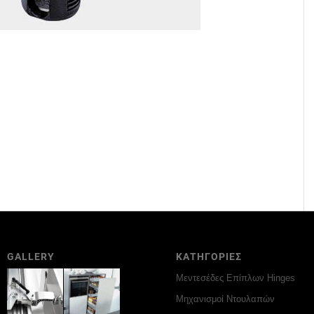
GALLERY
ΚΑΤΗΓΟΡΙΕΣ
Μεντεσέδες Επίπλων Hinges
Μηχανισμοί Ντουλαπών