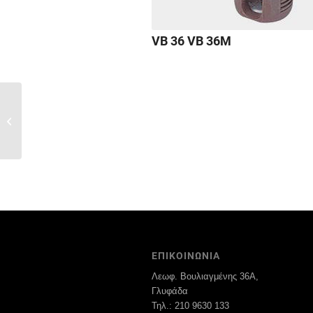
VB 36 VB 36M
VB 54 TOOLEX VB 135
ALFA STOP BETA
ΕΠΙΚΟΙΝΩΝΙΑ
Λεωφ. Βουλιαγμένης 36Α,
Γλυφάδα
Τηλ.: 210 9630 133