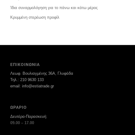
Ίδια συναρμολόγηση για το πάνω και κάτω μέρος
Κρυμμένη στερέωση προφίλ
ΕΠΙΚΟΙΝΩΝΙΑ
Λεωφ. Βουλιαγμένης 36Α, Γλυφάδα
Τηλ.: 210 9630 133
email: info@estiatrade.gr
ΩΡΑΡΙΟ
Δευτέρα-Παρασκευή:
09.00 – 17.00