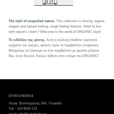
The idyll of unspoiled nature.
This collection is fired by organic
shapes and natural looking, rough feeling finishes. Want to live
with nature’s charm? Welcome to the world of ORGANIC style!
Το ειδύλλιο της φύσης.
Αυτή η συλλογή διαθέτει οργανικά
σχήματα και τραχιές, φιλικές προς το περιβάλλον επιφάνειες.
Μπορούμε να ζήσουμε σε ένα περιβάλλον με φυσική γοητεία;
Ναι, είναι δυνατό. Καλώς ήλθατε στον κόσμο του ORGANIC!
ΕΠΙΚΟΙΝΩΝΙΑ
Λεωφ. Βουλιαγμένης 36Α, Γλυφάδα
Τηλ.: 210 9630 133
email: info@estiatrade.gr