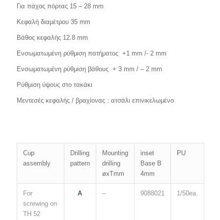
Για πάχος πόρτας 15 – 28 mm
Κεφαλή διαμέτρου 35 mm
Βάθος κεφαλής 12.8 mm
Ενσωματωμένη ρύθμιση πατήματος +1 mm /- 2 mm
Ενσωματωμένη ρύθμιση βάθους + 3 mm / – 2 mm
Ρύθμιση ύψους στο τακάκι
Μεντεσές κεφαλής / βραχίονας : ατσάλι επινικελωμένο
Cup
Drilling
Mounting
inset
PU
assembly
pattern
drilling
Base B
øxTmm
4mm
For
A
–
9088021
1/50ea.
screwing on
TH 52