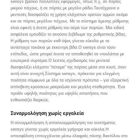
sensys βρίσκει πολλαπλές εφαρμογές, όπως π.χ. σε πόρτες
μικρού πάχους, ή σε πόρτες με μεγάλο ράδιο.Ταυτόχρονα ο
μεντεσές διασφαλίζει τη χρήση ελάχιστων ορατών αρμών ακόμα
και σε πόρτες μεγάλου πάχους. Με το σύστημα άμεσης ρύθμισης
είναι εφικτή η άνετη ρύθμιση του αέρα των πορτών. Μία ειδική
ασφάλεια εμποδίζει το ακούσιο ξεβίδωμα της ρυθμιστικής βίδας.
Η ρύθμιση των πορτών καθ ύψος γίνεται εύκολα με τα
αντίστοιχα τακάκια με έκκεντρη βίδα.Ο sensys είναι τόσο
επίπεδος, ώστε μπορεί άνετα να τοποθετηθεί σε ντουλάπια με
εσωτερικά συρτάρια.Ο λεπτός σχεδιασμός του μεντεσέ
διασφαλίζει ελάχιστο “πέταμα” της πόρτας μέσα στο κουτί, όταν
αυτή είναι ανοιχτή.Σύστημα sensys, πρόκειται για ελεγμένη
ποιότητα σύμφωνα με όλα τα ισχύοντα πρότυπα – για εξαιρετική
απόσβεση κρούσεων,μακροζωία και μεγάλη σταθερότητα. Ένα
προϊόν υψηλής ποιότητας για υψηλές απαιτήσεις που
ενθουσιάζει διαρκώς.
Συναρμολόγηση χωρίς εργαλεία
Η συναρμολόγηση ή αποσυναρμολόγηση του συστήματος
sensys γίνεται χωρίς εργαλεία γρήγορα και εύκολα.Η
απασφάλιση επιτυγχάνεται μέσω ελαφράς πίεσης δακτύλου στο