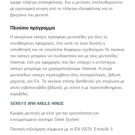
κρυφό πλήκτρο απασφάλισης. Και ο μεντεσές απελευθερώνεται
με εργονομική κίνηση από το πλήκτρο εξασφάλισης και το
βραχίονα του μεντεσέ.
Πλούσιo πρόγραμμα
Η οικογένεια sensys προσφέρει μεντεσέδες για όλες τις
συνηθισμένες εφαρμογές, έτσι ώστε να είναι δυνατή η
τοποθέτησή του σε ντουλάπια διαφόρων σχεδιασμών.Τα τακάκια
του sensys μπορούν να συνδυαστούν και με τους μεντεσέδες
Intermat, έτσι για εφαρμογές που δεν υπάρχει ο αντίστοιχος
sensys μπορούμε να χρησιμοποιήσουμε Intermat. Η σειρά
μεντεσέδων sensys περιλαμβάνει όλες τιςπαραλλαγές, βιδωτό,
μηχανής, και Fix. Τα τακάκια επίσης διατίθενται για στερέωση με
απλή νοβοπανοβιδα (βιδωτά), με ούπατ ή με προτοποθετημένες
ευρώβιδες.
SENSYS
W90
ANGLE
HINGE
Κρυφός μεντεσές με κλιπ για την εγκατάσταση και
ενσωματωμένο σύστημα Silent System
Ποιοτική ταξινόμηση σύμφωνα με το EN 15570, Επίπεδο 3