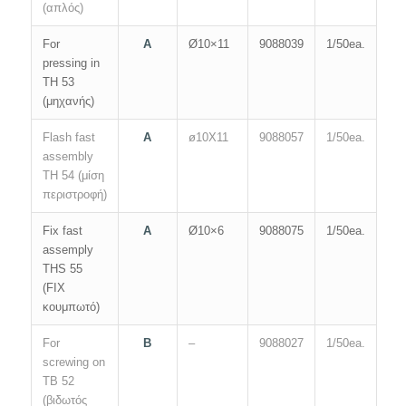
(απλός)
For
A
Ø10×11
9088039
1/50ea.
pressing in
TH 53
(μηχανής)
Flash fast
A
ø10X11
9088057
1/50ea.
assembly
TH 54 (μίση
περιστροφή)
Fix fast
A
Ø10×6
9088075
1/50ea.
assemply
THS 55
(FIX
κουμπωτό)
For
B
–
9088027
1/50ea.
screwing on
TB 52
(βιδωτός