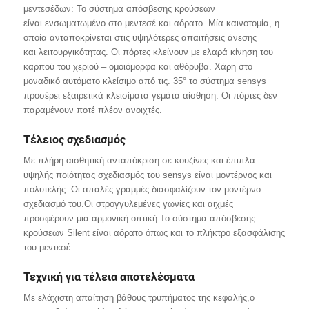
μεντεσέδων: Το σύστημα απόσβεσης κρούσεων
είναι ενσωματωμένο στο μεντεσέ και αόρατο. Μία καινοτομία, η
οποία ανταποκρίνεται στις υψηλότερες απαιτήσεις άνεσης
και λειτουργικότητας. Οι πόρτες κλείνουν με ελαρά κίνηση του
καρπού του χεριού – ομοιόμορφα και αθόρυβα. Χάρη στο
μοναδικό αυτόματο κλείσιμο από τις. 35° το σύστημα sensys
προσέρει εξαιρετικά κλεισίματα γεμάτα αίσθηση. Οι πόρτες δεν
παραμένουν ποτέ πλέον ανοιχτές.
Τέλειος σχεδιασμός
Με πλήρη αισθητική ανταπόκριση σε κουζίνες και έπιπλα
υψηλής ποιότητας σχεδιασμός του sensys είναι μοντέρνος και
πολυτελής. Οι απαλές γραμμές διασφαλίζουν τον μοντέρνο
σχεδιασμό του.Οι στρογγυλεμένες γωνίες και αιχμές
προσφέρουν μια αρμονική οπτική.Το σύστημα απόσβεσης
κρούσεων Silent είναι αόρατο όπως και το πλήκτρο εξασφάλισης
του μεντεσέ.
Τεχνική για τέλεια αποτελέσματα
Με ελάχιστη απαίτηση βάθους τρυπήματος της κεφαλής,ο