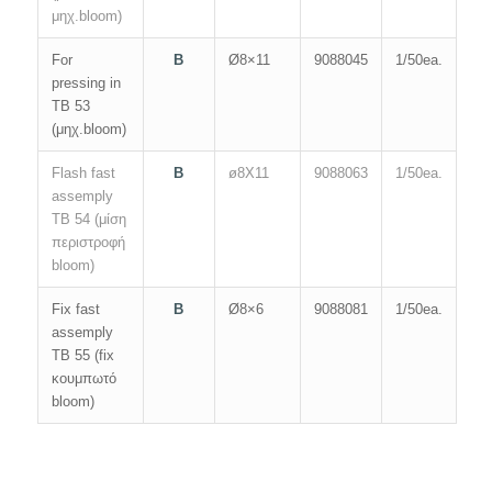
μηχ.bloom)
For
B
Ø8×11
9088045
1/50ea.
pressing in
TB 53
(μηχ.bloom)
Flash fast
B
ø8X11
9088063
1/50ea.
assemply
TB 54 (μίση
περιστροφή
bloom)
Fix fast
B
Ø8×6
9088081
1/50ea.
assemply
TB 55 (fix
κουμπωτό
bloom)