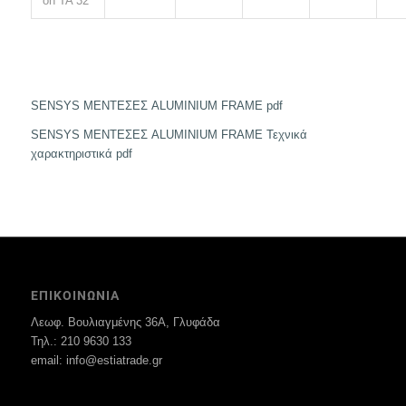
on TA 32
SENSYS ΜΕΝΤΕΣΕΣ ALUMINIUM FRAME pdf
SENSYS ΜΕΝΤΕΣΕΣ ALUMINIUM FRAME Τεχνικά
χαρακτηριστικά pdf
ΕΠΙΚΟΙΝΩΝΙΑ
Λεωφ. Βουλιαγμένης 36Α, Γλυφάδα
Τηλ.: 210 9630 133
email: info@estiatrade.gr