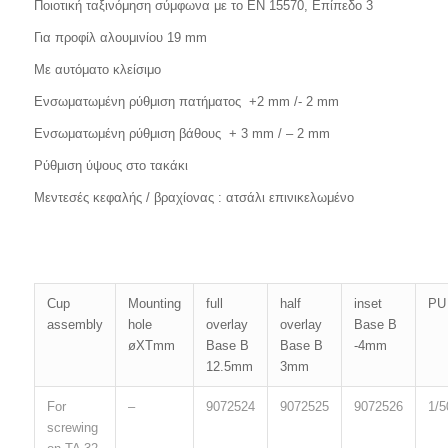
Ποιοτική ταξινόμηση σύμφωνα με το EN 15570, Επίπεδο 3
Για προφίλ αλουμινίου 19 mm
Με αυτόματο κλείσιμο
Ενσωματωμένη ρύθμιση πατήματος +2 mm /- 2 mm
Ενσωματωμένη ρύθμιση βάθους + 3 mm / – 2 mm
Ρύθμιση ύψους στο τακάκι
Μεντεσές κεφαλής / βραχίονας : ατσάλι επινικελωμένο
Cup
Mounting
full
half
inset
PU
assembly
hole
overlay
overlay
Base B
øXTmm
Base B
Base B
-4mm
12.5mm
3mm
For
–
9072524
9072525
9072526
1/5
screwing