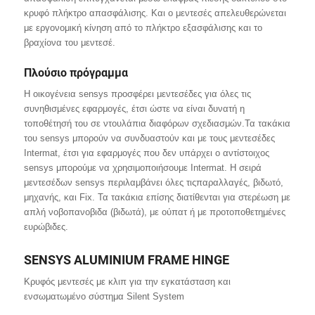
κρυφό πλήκτρο απασφάλισης. Και ο μεντεσές απελευθερώνεται
με εργονομική κίνηση από το πλήκτρο εξασφάλισης και το
βραχίονα του μεντεσέ.
Πλούσιo πρόγραμμα
Η οικογένεια sensys προσφέρει μεντεσέδες για όλες τις
συνηθισμένες εφαρμογές, έτσι ώστε να είναι δυνατή η
τοποθέτησή του σε ντουλάπια διαφόρων σχεδιασμών.Τα τακάκια
του sensys μπορούν να συνδυαστούν και με τους μεντεσέδες
Intermat, έτσι για εφαρμογές που δεν υπάρχει ο αντίστοιχος
sensys μπορούμε να χρησιμοποιήσουμε Intermat. Η σειρά
μεντεσέδων sensys περιλαμβάνει όλες τιςπαραλλαγές, βιδωτό,
μηχανής, και Fix. Τα τακάκια επίσης διατίθενται για στερέωση με
απλή νοβοπανοβιδα (βιδωτά), με ούπατ ή με προτοποθετημένες
ευρώβιδες.
SENSYS ALUMINIUM FRAME HINGE
Κρυφός μεντεσές με κλιπ για την εγκατάσταση και
ενσωματωμένο σύστημα Silent System