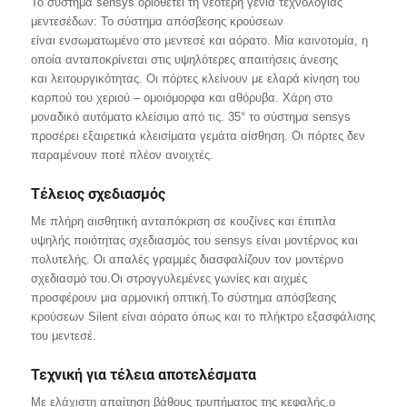
Το σύστημα sensys οριοθετεί τη νεότερη γενιά τεχνολογίας
μεντεσέδων: Το σύστημα απόσβεσης κρούσεων
είναι ενσωματωμένο στο μεντεσέ και αόρατο. Μία καινοτομία, η
οποία ανταποκρίνεται στις υψηλότερες απαιτήσεις άνεσης
και λειτουργικότητας. Οι πόρτες κλείνουν με ελαρά κίνηση του
καρπού του χεριού – ομοιόμορφα και αθόρυβα. Χάρη στο
μοναδικό αυτόματο κλείσιμο από τις. 35° το σύστημα sensys
προσέρει εξαιρετικά κλεισίματα γεμάτα αίσθηση. Οι πόρτες δεν
παραμένουν ποτέ πλέον ανοιχτές.
Τέλειος σχεδιασμός
Με πλήρη αισθητική ανταπόκριση σε κουζίνες και έπιπλα
υψηλής ποιότητας σχεδιασμός του sensys είναι μοντέρνος και
πολυτελής. Οι απαλές γραμμές διασφαλίζουν τον μοντέρνο
σχεδιασμό του.Οι στρογγυλεμένες γωνίες και αιχμές
προσφέρουν μια αρμονική οπτική.Το σύστημα απόσβεσης
κρούσεων Silent είναι αόρατο όπως και το πλήκτρο εξασφάλισης
του μεντεσέ.
Τεχνική για τέλεια αποτελέσματα
Με ελάχιστη απαίτηση βάθους τρυπήματος της κεφαλής,ο