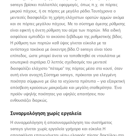
sensys βρίσκει πολλαπλές εφαρμογές, όπως π.χ. σε πόρτες
μικρού πάχους, ή σε πόρτες με μεγάλο ράδιο.Ταυτόχρονα ο
μεντεσές διασφαλίζει τη χρήση ελάχιστων ορατών αρμών ακόμα
και σε πόρτες μεγάλου πάχους. Με το σύστημα άμεσης ρύθμισης
είναι εφικτή η άνετη ρύθμιση του αέρα των πορτών. Μία ειδική
ασφάλεια εμποδίζει το ακούσιο ξεβίδωμα της ρυθμιστικής βίδας.
Η ρύθμιση των πορτών καθ ύψος γίνεται εύκολα με τα
αντίστοιχα τακάκια με έκκεντρη βίδα.Ο sensys είναι τόσο
επίπεδος, ώστε μπορεί άνετα να τοποθετηθεί σε ντουλάπια με
εσωτερικά συρτάρια.Ο λεπτός σχεδιασμός του μεντεσέ
διασφαλίζει ελάχιστο “πέταμα” της πόρτας μέσα στο κουτί, όταν
αυτή είναι ανοιχτή.Σύστημα sensys, πρόκειται για ελεγμένη
ποιότητα σύμφωνα με όλα τα ισχύοντα πρότυπα – για εξαιρετική
απόσβεση κρούσεων,μακροζωία και μεγάλη σταθερότητα. Ένα
προϊόν υψηλής ποιότητας για υψηλές απαιτήσεις που
ενθουσιάζει διαρκώς.
Συναρμολόγηση χωρίς εργαλεία
Η συναρμολόγηση ή αποσυναρμολόγηση του συστήματος
sensys γίνεται χωρίς εργαλεία γρήγορα και εύκολα.Η
απασφάλιση επιτυγχάνεται μέσω ελαφράς πίεσης δακτύλου στο