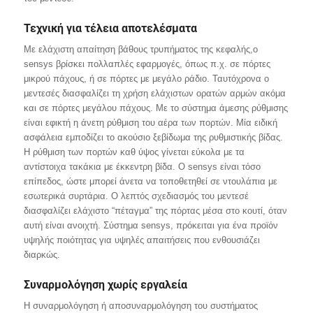
Τεχνική για τέλεια αποτελέσματα
Με ελάχιστη απαίτηση βάθους τρυπήματος της κεφαλής,ο
sensys βρίσκει πολλαπλές εφαρμογές, όπως π.χ. σε πόρτες
μικρού πάχους, ή σε πόρτες με μεγάλο ράδιο. Ταυτόχρονα ο
μεντεσές διασφαλίζει τη χρήση ελάχιστων ορατών αρμών ακόμα
και σε πόρτες μεγάλου πάχους. Με το σύστημα άμεσης ρύθμισης
είναι εφικτή η άνετη ρύθμιση του αέρα των πορτών. Μία ειδική
ασφάλεια εμποδίζει το ακούσιο ξεβίδωμα της ρυθμιστικής βίδας.
Η ρύθμιση των πορτών καθ ύψος γίνεται εύκολα με τα
αντίστοιχα τακάκια με έκκεντρη βίδα. Ο sensys είναι τόσο
επίπεδος, ώστε μπορεί άνετα να τοποθετηθεί σε ντουλάπια με
εσωτερικά συρτάρια. Ο λεπτός σχεδιασμός του μεντεσέ
διασφαλίζει ελάχιστο “πέταγμα” της πόρτας μέσα στο κουτί, όταν
αυτή είναι ανοιχτή. Σύστημα sensys, πρόκειται για ένα προϊόν
υψηλής ποιότητας για υψηλές απαιτήσεις που ενθουσιάζει
διαρκώς.
Συναρμολόγηση χωρίς εργαλεία
Η συναρμολόγηση ή αποσυναρμολόγηση του συστήματος