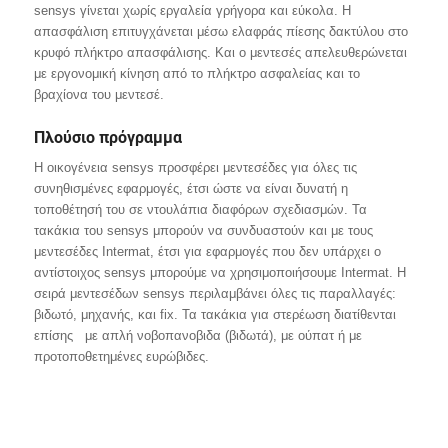
sensys γίνεται χωρίς εργαλεία γρήγορα και εύκολα. Η
απασφάλιση επιτυγχάνεται μέσω ελαφράς πίεσης δακτύλου στο
κρυφό πλήκτρο απασφάλισης. Και ο μεντεσές απελευθερώνεται
με εργονομική κίνηση από το πλήκτρο ασφαλείας και το
βραχίονα του μεντεσέ.
Πλούσιo πρόγραμμα
Η οικογένεια sensys προσφέρει μεντεσέδες για όλες τις
συνηθισμένες εφαρμογές, έτσι ώστε να είναι δυνατή η
τοποθέτησή του σε ντουλάπια διαφόρων σχεδιασμών. Τα
τακάκια του sensys μπορούν να συνδυαστούν και με τους
μεντεσέδες Intermat, έτσι για εφαρμογές που δεν υπάρχει ο
αντίστοιχος sensys μπορούμε να χρησιμοποιήσουμε Intermat. Η
σειρά μεντεσέδων sensys περιλαμβάνει όλες τις παραλλαγές:
βιδωτό, μηχανής, και fix. Τα τακάκια για στερέωση διατίθενται
επίσης με απλή νοβοπανοβιδα (βιδωτά), με ούπατ ή με
προτοποθετημένες ευρώβιδες.