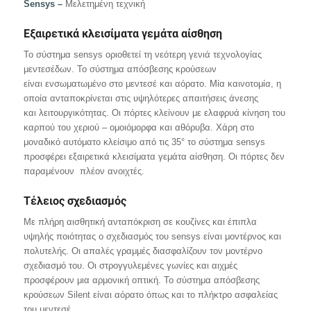
S
ensys –
Μελετημένη τεχνική
Εξαιρετικά κλεισίματα γεμάτα αίσθηση
Το σύστημα sensys οριοθετεί τη νεότερη γενιά τεχνολογίας
μεντεσέδων. Το σύστημα απόσβεσης κρούσεων
είναι ενσωματωμένο στο μεντεσέ και αόρατο. Μία καινοτομία, η
οποία ανταποκρίνεται στις υψηλότερες απαιτήσεις άνεσης
και λειτουργικότητας. Οι πόρτες κλείνουν με ελαφρυά κίνηση του
καρπού του χεριού – ομοιόμορφα και αθόρυβα. Χάρη στο
μοναδικό αυτόματο κλείσιμο από τις 35° το σύστημα sensys
προσφέρει εξαιρετικά κλεισίματα γεμάτα αίσθηση. Οι πόρτες δεν
παραμένουν πλέον ανοιχτές.
Τέλειος σχεδιασμός
Με πλήρη αισθητική ανταπόκριση σε κουζίνες και έπιπλα
υψηλής ποιότητας ο σχεδιασμός του sensys είναι μοντέρνος και
πολυτελής. Οι απαλές γραμμές διασφαλίζουν τον μοντέρνο
σχεδιασμό του. Οι στρογγυλεμένες γωνίες και αιχμές
προσφέρουν μια αρμονική οπτική. Το σύστημα απόσβεσης
κρούσεων Silent είναι αόρατο όπως και το πλήκτρο ασφαλείας
του μεντεσέ.