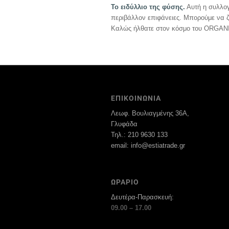
Το ειδύλλιο της φύσης.
Αυτή η συλλογή
περιβάλλον επιφάνειες. Μπορούμε να ζή
Καλώς ήλθατε στον κόσμο του ORGAN
ΕΠΙΚΟΙΝΩΝΙΑ
Λεωφ. Βουλιαγμένης 36Α,
Γλυφάδα
Τηλ.: 210 9630 133
email: info@estiatrade.gr
ΩΡΑΡΙΟ
Δευτέρα-Παρασκευή:
09.00 – 17.00