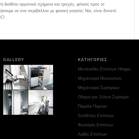
 διαθέτει οργανικά σχήματα και τραχιές, φιλικές προς το
σουμε σε ένα περιβάλλον με φυσική γοητεία; Ναι, είναι δυνατό.
IC!
GALLERY
ΚΑΤΗΓΟΡΙΕΣ
Μεντεσέδες Επίπλων Hinges
Μηχανισμοί Ντουλαπών
Μηχανισμοί Συρταριών
Οδηγοί για Ξύλινα Συρτάρια
Πόμολα Πορτών
Συνδέσεις Επίπλων
Φωτισμός Επίπλων
Λαβές Επίπλων