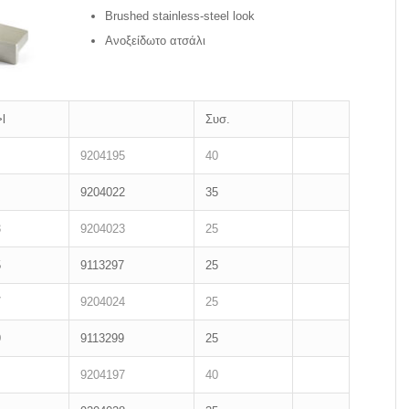
Brushed stainless-steel look
Ανοξείδωτο ατσάλι
˃l
Συσ.
9204195
40
9204022
35
3
9204023
25
5
9113297
25
7
9204024
25
9
9113299
25
9204197
40