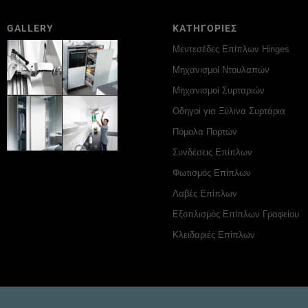
GALLERY
ΚΑΤΗΓΟΡΙΕΣ
Μεντεσέδες Επίπλων Hinges
Μηχανισμοί Ντουλαπών
Μηχανισμοί Συρταριών
Οδηγοί για Ξύλινα Συρτάρια
Πόμολα Πορτών
Συνδέσεις Επίπλων
Φωτισμός Επίπλων
Λαβές Επίπλων
Εξοπλισμός Επίπλων Γραφείου
Κλειδαριές Επίπλων