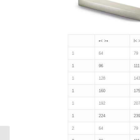
•˂ ˃•
l˂ 
1
64
79
1
96
111
1
128
14
1
160
17
1
192
20
1
224
23
2
64
79