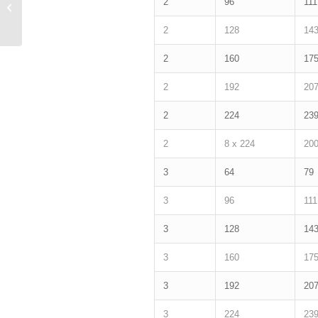
2
96
111
CANIS L HANDLE
2
128
14
2
160
17
2
192
20
2
224
23
2
8 x 224
20
3
64
79
3
96
111
3
128
14
3
160
17
3
192
20
3
224
23