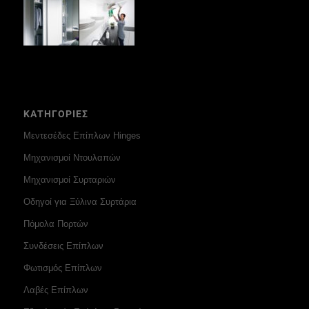
ΚΑΤΗΓΟΡΙΕΣ
Μεντεσέδες Επίπλων Hinges
Μηχανισμοί Ντουλαπών
Μηχανισμοί Συρταριών
Οδηγοί για Ξύλινα Συρτάρια
Πόμολα Πορτών
Συνδέσεις Επίπλων
Φωτισμός Επίπλων
Λαβές Επίπλων