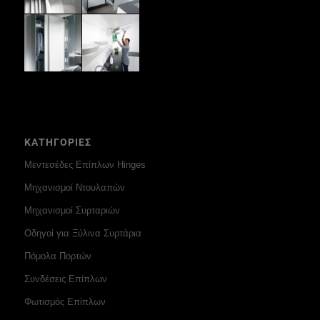
ΚΑΤΗΓΟΡΙΕΣ
Μεντεσέδες Επίπλων Hinges
Μηχανισμοί Ντουλαπών
Μηχανισμοί Συρταριών
Οδηγοί για Ξύλινα Συρτάρια
Πόμολα Πορτών
Συνδέσεις Επίπλων
Φωτισμός Επίπλων