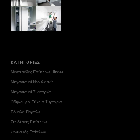
ΚΑΤΗΓΟΡΙΕΣ
Μεντεσέδες Επίπλων Hinges
Μηχανισμοί Ντουλαπών
Μηχανισμοί Συρταριών
Οδηγοί για Ξύλινα Συρτάρια
Πόμολα Πορτών
Συνδέσεις Επίπλων
Φωτισμός Επίπλων