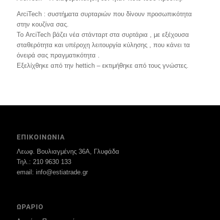
ArciTech : συστήματα συρταριών που δίνουν προσωπικότητα
στην κουζίνα σας.
Το ArciTech βάζει νέα στάνταρτ στα συρτάρια , με εξέχουσα
σταθερότητα και υπέροχη λειτουργία κύλησης , που κάνει τα
όνειρά σας πραγματικότητα .
Εξελίχθηκε από την hettich – εκτιμήθηκε από τους γνώστες.
ΕΠΙΚΟΙΝΩΝΙΑ
Λεωφ. Βουλιαγμένης 36Α, Γλυφάδα
Τηλ.: 210 9630 133
email: info@estiatrade.gr
ΩΡΑΡΙΟ