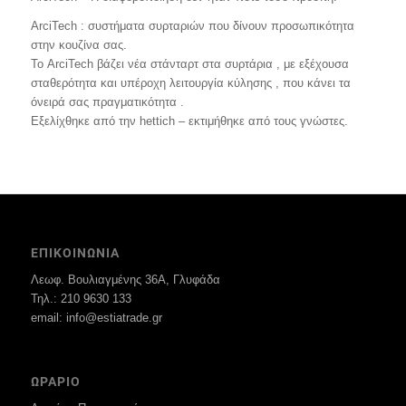
ArciTech : συστήματα συρταριών που δίνουν προσωπικότητα
στην κουζίνα σας.
Το ArciTech βάζει νέα στάνταρτ στα συρτάρια , με εξέχουσα
σταθερότητα και υπέροχη λειτουργία κύλησης , που κάνει τα
όνειρά σας πραγματικότητα .
Εξελίχθηκε από την hettich – εκτιμήθηκε από τους γνώστες.
ΕΠΙΚΟΙΝΩΝΙΑ
Λεωφ. Βουλιαγμένης 36Α, Γλυφάδα
Τηλ.: 210 9630 133
email: info@estiatrade.gr
ΩΡΑΡΙΟ