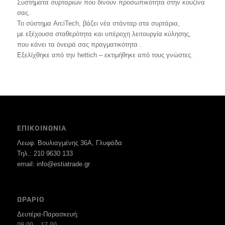
Συστήματα συρταριών που δίνουν προσωπικότητα στην κουζίνα
σας.
Το σύστημα ArciTech, βάζει νέα στάνταρ στα συρτάρια,
με εξέχουσα σταθερότητα και υπέροχη λειτουργία κύλησης,
που κάνει τα όνειρά σας πραγματικότητα .
Εξελίχθηκε από την hettich – εκτιμήθηκε από τους γνώστες.
ΕΠΙΚΟΙΝΩΝΙΑ
Λεωφ. Βουλιαγμένης 36Α, Γλυφάδα
Τηλ.: 210 9630 133
email: info@estiatrade.gr
ΩΡΑΡΙΟ
Δευτέρα-Παρασκευή:
09.00 – 17.00