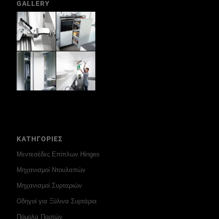
GALLERY
ΚΑΤΗΓΟΡΙΕΣ
Μεντεσέδες Επίπλων Hinges
Μηχανισμοί Ντουλαπών
Μηχανισμοί Συρταριών
Οδηγοί για Ξύλινα Συρτάρια
Πόμολα Πορτών