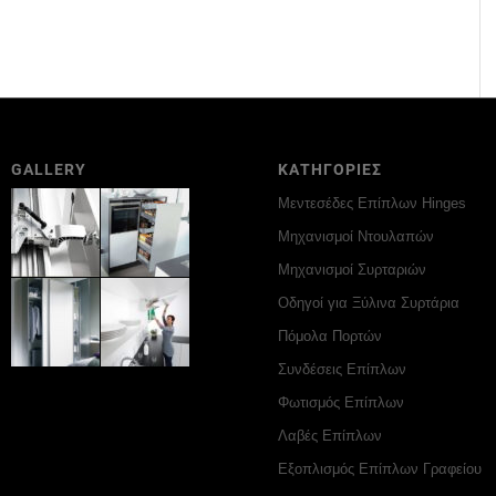
GALLERY
ΚΑΤΗΓΟΡΙΕΣ
Μεντεσέδες Επίπλων Hinges
Μηχανισμοί Ντουλαπών
Μηχανισμοί Συρταριών
Οδηγοί για Ξύλινα Συρτάρια
Πόμολα Πορτών
Συνδέσεις Επίπλων
Φωτισμός Επίπλων
Λαβές Επίπλων
Εξοπλισμός Επίπλων Γραφείου