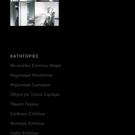
ΚΑΤΗΓΟΡΙΕΣ
Μεντεσέδες Επίπλων Hinges
Μηχανισμοί Ντουλαπών
Μηχανισμοί Συρταριών
Οδηγοί για Ξύλινα Συρτάρια
Πόμολα Πορτών
Συνδέσεις Επίπλων
Φωτισμός Επίπλων
Λαβές Επίπλων