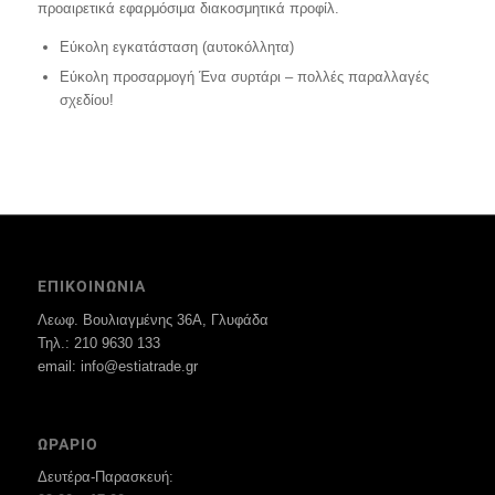
προαιρετικά εφαρμόσιμα διακοσμητικά προφίλ.
Εύκολη εγκατάσταση (αυτοκόλλητα)
Εύκολη προσαρμογή Ένα συρτάρι – πολλές παραλλαγές
σχεδίου!
ΕΠΙΚΟΙΝΩΝΙΑ
Λεωφ. Βουλιαγμένης 36Α, Γλυφάδα
Τηλ.: 210 9630 133
email: info@estiatrade.gr
ΩΡΑΡΙΟ
Δευτέρα-Παρασκευή: