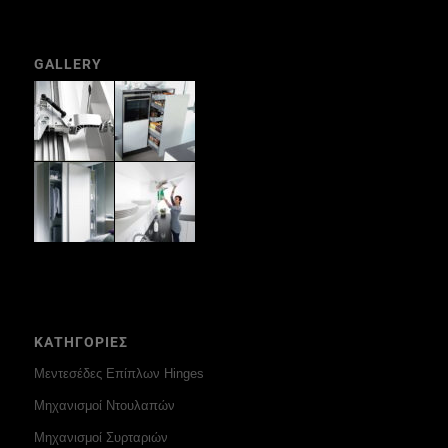
GALLERY
ΚΑΤΗΓΟΡΙΕΣ
Μεντεσέδες Επίπλων Hinges
Μηχανισμοί Ντουλαπών
Μηχανισμοί Συρταριών