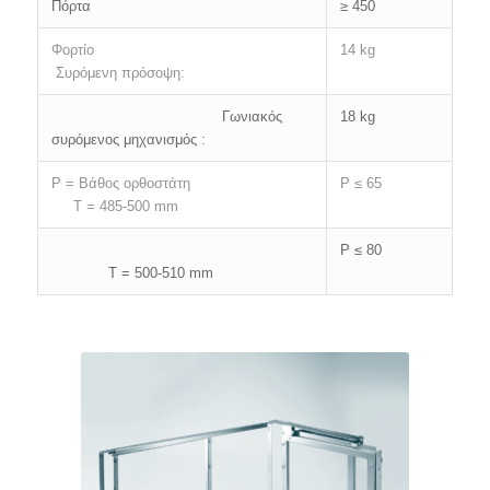
Πόρτα
≥ 450
Φορτίο
14 kg
Συρόμενη πρόσοψη:
Γωνιακός
18 kg
συρόμενος μηχανισμός :
P = Βάθος ορθοστάτη
P ≤ 65
T = 485-500 mm
P ≤ 80
T = 500-510 mm