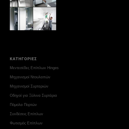
ΚΑΤΗΓΟΡΙΕΣ
Μεντεσέδες Επίπλων Hinges
Μηχανισμοί Ντουλαπών
Μηχανισμοί Συρταριών
Οδηγοί για Ξύλινα Συρτάρια
Πόμολα Πορτών
Συνδέσεις Επίπλων
Φωτισμός Επίπλων