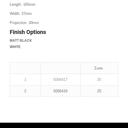
Length: 165mm
Width: 37mm
Projection: 30mm
Finish Options
MATT BLACK
WHITE
Συσκ.
1
9266417
25
2
9266418
25