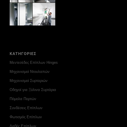
ΚΑΤΗΓΟΡΙΕΣ
Μεντεσέδες Επίπλων Hinges
Μηχανισμοί Ντουλαπών
Μηχανισμοί Συρταριών
Οδηγοί για Ξύλινα Συρτάρια
Πόμολα Πορτών
Συνδέσεις Επίπλων
Φωτισμός Επίπλων
Λαβές Επίπλων