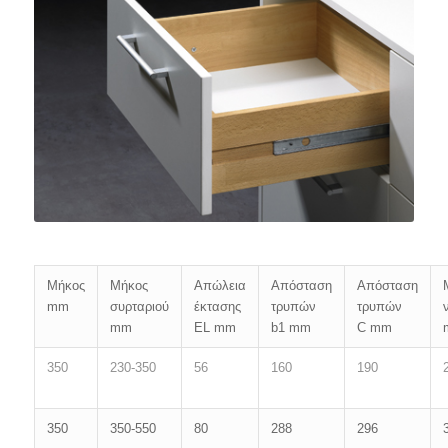
Μήκος
Μήκος
Απώλεια
Απόσταση
Απόσταση
mm
συρταριού
έκτασης
τρυπών
τρυπών
mm
EL mm
b1 mm
C mm
350
230-350
56
160
190
350
350-550
80
288
296