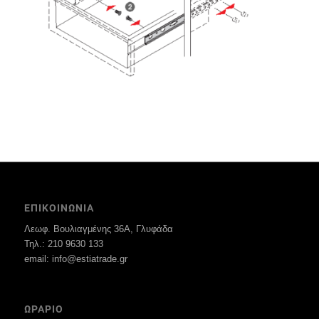
ΕΠΙΚΟΙΝΩΝΙΑ
Λεωφ. Βουλιαγμένης 36Α, Γλυφάδα
Τηλ.: 210 9630 133
email: info@estiatrade.gr
ΩΡΑΡΙΟ