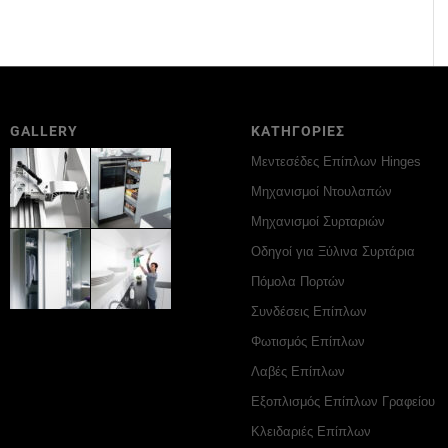
GALLERY
ΚΑΤΗΓΟΡΙΕΣ
Μεντεσέδες Επίπλων Hinges
Μηχανισμοί Ντουλαπών
Μηχανισμοί Συρταριών
Οδηγοί για Ξύλινα Συρτάρια
Πόμολα Πορτών
Συνδέσεις Επίπλων
Φωτισμός Επίπλων
Λαβές Επίπλων
Εξοπλισμός Επίπλων Γραφείου
Κλειδαριές Επίπλων