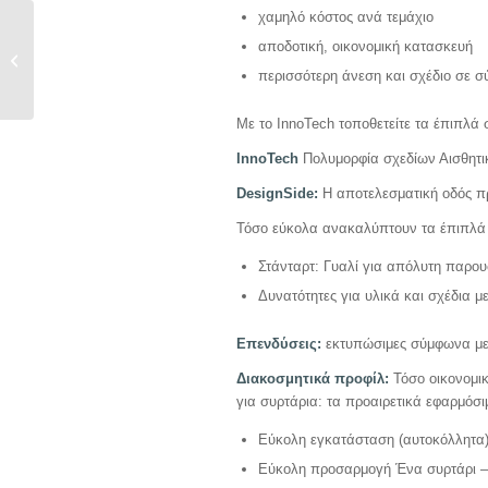
χαμηλό κόστος ανά τεμάχιο
INNOTECH ATIRA POT
αποδοτική, οικονομική κατασκευή
AND PAN DRAWER
WITH RAILING
περισσότερη άνεση και σχέδιο σε 
HEIGHT 144 MM
WHITE
Με το InnoTech τοποθετείτε τα έπιπλά
InnoTech
Πολυμορφία σχεδίων Αισθητι
DesignSide:
Η αποτελεσματική οδός π
Τόσο εύκολα ανακαλύπτουν τα έπιπλά 
Στάνταρτ: Γυαλί για απόλυτη παρου
Δυνατότητες για υλικά και σχέδια 
Επενδύσεις:
εκτυπώσιμες σύμφωνα με 
Διακοσμητικά προφίλ:
Τόσο οικονομι
για συρτάρια: τα προαιρετικά εφαρμόσι
Εύκολη εγκατάσταση (αυτοκόλλητα
Εύκολη προσαρμογή Ένα συρτάρι –