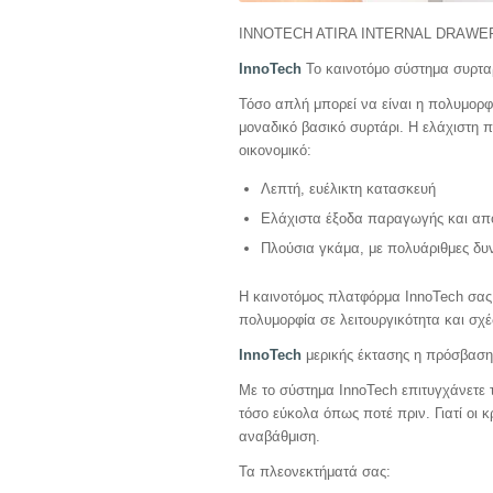
INNOTECH ATIRA INTERNAL DRAWER
InnoTech
Το καινοτόμο σύστημα συρταρ
Τόσο απλή μπορεί να είναι η πολυμορφ
μοναδικό βασικό συρτάρι. Η ελάχιστη 
οικονομικό:
Λεπτή, ευέλικτη κατασκευή
Ελάχιστα έξοδα παραγωγής και απ
Πλούσια γκάμα, με πολυάριθμες δυ
Η καινοτόμος πλατφόρμα InnoTech σας 
πολυμορφία σε λειτουργικότητα και σχέ
InnoTech
μερικής έκτασης η πρόσβαση
Με το σύστημα InnoTech επιτυγχάνετε 
τόσο εύκολα όπως ποτέ πριν. Γιατί οι 
αναβάθμιση.
Τα πλεονεκτήματά σας: