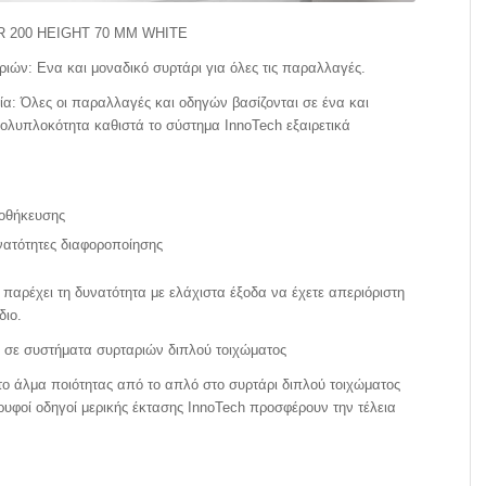
 200 HEIGHT 70 MM WHITE
ιών: Ενα και μοναδικό συρτάρι για όλες τις παραλλαγές.
ία: Όλες οι παραλλαγές και οδηγών βασίζονται σε ένα και
πολυπλοκότητα καθιστά το σύστημα InnoTech εξαιρετικά
οθήκευσης
νατότητες διαφοροποίησης
παρέχει τη δυνατότητα με ελάχιστα έξοδα να έχετε απεριόριστη
διο.
 σε συστήματα συρταριών διπλού τοιχώματος
το άλμα ποιότητας από το απλό στο συρτάρι διπλού τοιχώματος
κρυφοί οδηγοί μερικής έκτασης InnoTech προσφέρουν την τέλεια