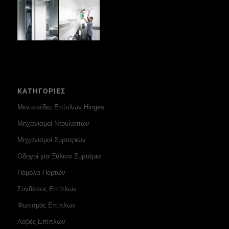
ΚΑΤΗΓΟΡΙΕΣ
Μεντεσέδες Επίπλων Hinges
Μηχανισμοί Ντουλαπών
Μηχανισμοί Συρταριών
Οδηγοί για Ξύλινα Συρτάρια
Πόμολα Πορτών
Συνδέσεις Επίπλων
Φωτισμός Επίπλων
Λαβές Επίπλων