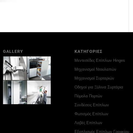
GALLERY
ΚΑΤΗΓΟΡΙΕΣ
Μεντεσέδες Επίπλων Hinges
Μηχανισμοί Ντουλαπών
Μηχανισμοί Συρταριών
Οδηγοί για Ξύλινα Συρτάρια
Πόμολα Πορτών
Συνδέσεις Επίπλων
Φωτισμός Επίπλων
Λαβές Επίπλων
Εξοπλισμός Επίπλων Γραφείου