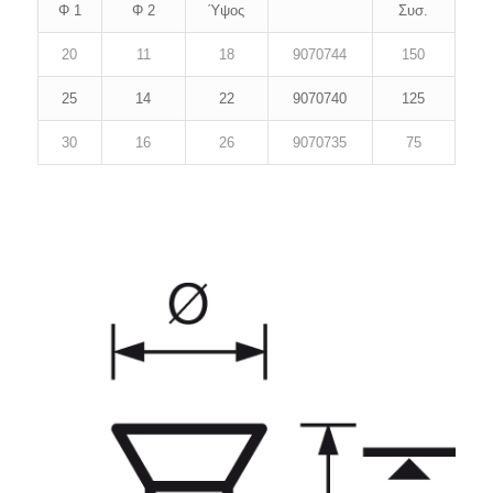
Φ 1
Φ 2
Ύψος
Συσ.
20
11
18
9070744
150
25
14
22
9070740
125
30
16
26
9070735
75