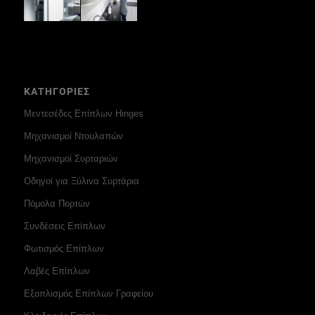
ΚΑΤΗΓΟΡΙΕΣ
Μεντεσέδες Επίπλων Hinges
Μηχανισμοί Ντουλαπών
Μηχανισμοί Συρταριών
Οδηγοί για Ξύλινα Συρτάρια
Πόμολα Πορτών
Συνδέσεις Επίπλων
Φωτισμός Επίπλων
Λαβές Επίπλων
Εξοπλισμός Επίπλων Γραφείου