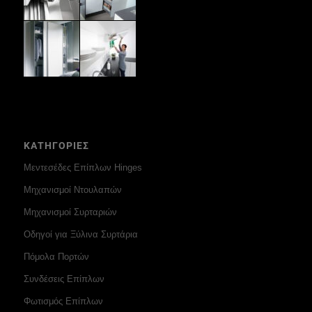
ΚΑΤΗΓΟΡΙΕΣ
Μεντεσέδες Επίπλων Hinges
Μηχανισμοί Ντουλαπών
Μηχανισμοί Συρταριών
Οδηγοί για Ξύλινα Συρτάρια
Πόμολα Πορτών
Συνδέσεις Επίπλων
Φωτισμός Επίπλων