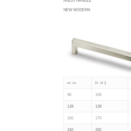
ANZIO HANDLE
NEW MODERN
•˂ ˃•
l˂ ˃l 1
96
106
128
138
160
170
192
202