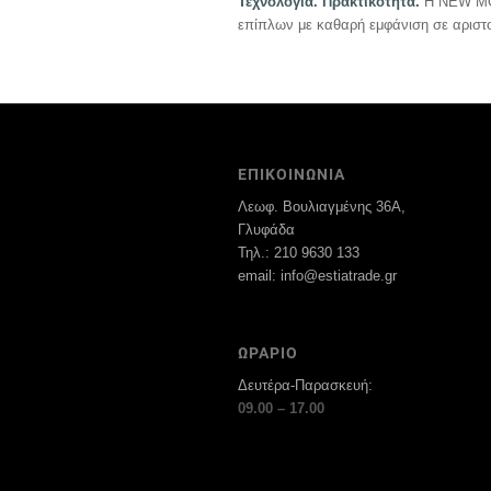
Τεχνολογία. Πρακτικότητα.
Η NEW MOD
επίπλων με καθαρή εμφάνιση σε αριστοτ
ΕΠΙΚΟΙΝΩΝΙΑ
Λεωφ. Βουλιαγμένης 36Α,
Γλυφάδα
Τηλ.: 210 9630 133
email: info@estiatrade.gr
ΩΡΑΡΙΟ
Δευτέρα-Παρασκευή:
09.00 – 17.00