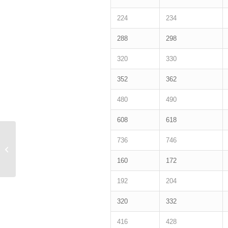
224
234
288
298
320
330
352
362
480
490
608
618
736
746
ARNUM HANDLE
160
172
192
204
320
332
416
428