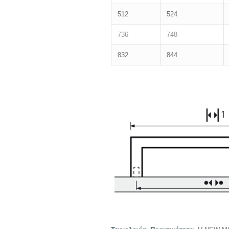
512
524
736
748
832
844