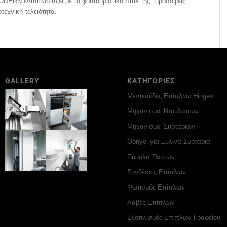
ERN εντυπωσιάζει με το φουτουριστικό στυλ της. Προσόψεις
εχνική τελειότητα.
GALLERY
ΚΑΤΗΓΟΡΙΕΣ
Μεντεσέδες Επίπλων Hinges
Μηχανισμοί Ντουλαπών
Μηχανισμοί Συρταριών
Οδηγοί για Ξύλινα Συρτάρια
Πόμολα Πορτών
Συνδέσεις Επίπλων
Φωτισμός Επίπλων
Λαβές Επίπλων
Εξοπλισμός Επίπλων Γραφείου