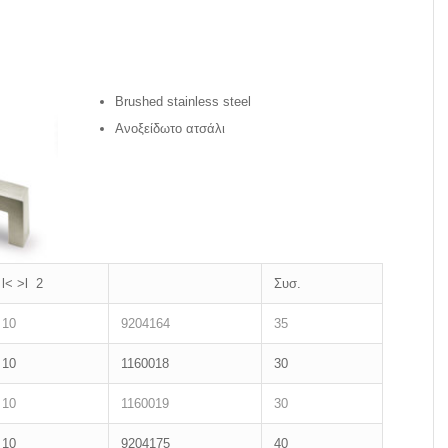
Brushed stainless steel
Ανοξείδωτο ατσάλι
l˂ ˃l 2
Συσ.
10
9204164
35
10
1160018
30
10
1160019
30
10
9204175
40