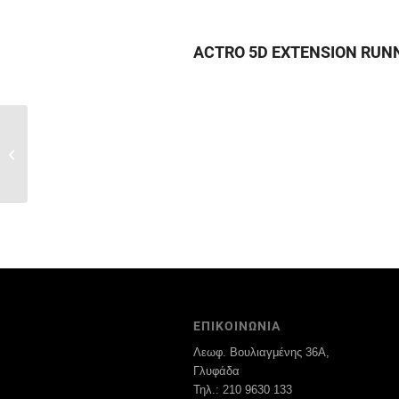
ACTRO 5D EXTENSION RUNN
ARCITECH DRAWER
HEIGHT 78MM WHITE
ΕΠΙΚΟΙΝΩΝΙΑ
Λεωφ. Βουλιαγμένης 36Α,
Γλυφάδα
Τηλ.: 210 9630 133