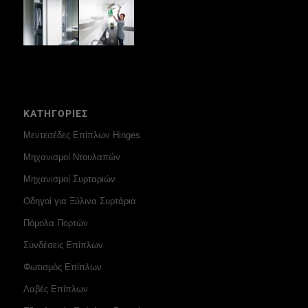
ΚΑΤΗΓΟΡΙΕΣ
Μεντεσέδες Επίπλων Hinges
Μηχανισμοί Ντουλαπών
Μηχανισμοί Συρταριών
Οδηγοί για Ξύλινα Συρτάρια
Πόμολα Πορτών
Συνδέσεις Επίπλων
Φωτισμός Επίπλων
Λαβές Επίπλων