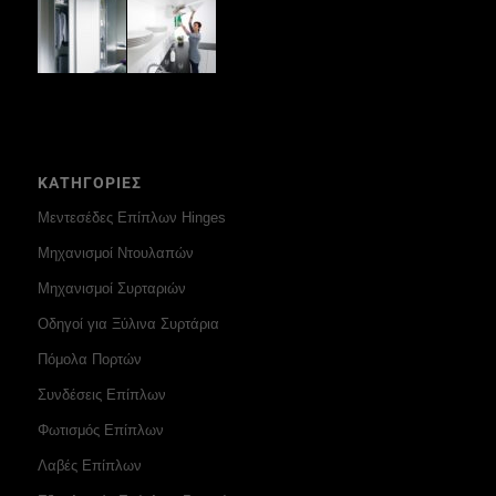
ΚΑΤΗΓΟΡΙΕΣ
Μεντεσέδες Επίπλων Hinges
Μηχανισμοί Ντουλαπών
Μηχανισμοί Συρταριών
Οδηγοί για Ξύλινα Συρτάρια
Πόμολα Πορτών
Συνδέσεις Επίπλων
Φωτισμός Επίπλων
Λαβές Επίπλων